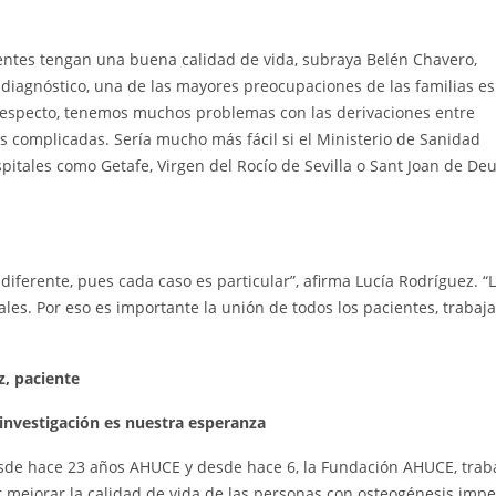
cientes tengan una buena calidad de vida, subraya Belén Chavero,
diagnóstico, una de las mayores preocupaciones de las familias es
l respecto, tenemos muchos problemas con las derivaciones entre
complicadas. Sería mucho más fácil si el Ministerio de Sanidad
pitales como Getafe, Virgen del Rocío de Sevilla o Sant Joan de De
iferente, pues cada caso es particular”, afirma Lucía Rodríguez. “
ales. Por eso es importante la unión de todos los pacientes, trabaja
z, paciente
 investigación es nuestra esperanza
sde hace 23 años AHUCE y desde hace 6, la Fundación AHUCE, trab
 mejorar la calidad de vida de las personas con osteogénesis impe