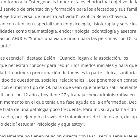
 en torno a la Osteogénesis Imperfecta es el principal objetivo de l
l servicio de orientación y formación para los afectados y sus famil
l eje transversal de nuestra actividad”, explica Belén Chavero,
n con atención especializada en psicología, fisioterapia y servicio
lidades como traumatología, endocrinología, odontología y asesor
ndación AHUCE. “Somos una vía de unión para las personas con OI, s
tante”.
s esencial”, destaca Belén. “Cuando llegan a la asociación, los
que necesitan conocer para reducir los miedos iniciales y para que
d. La primera preocupación de todos es la parte clínica, sanitaria
tipo de cuestiones, sociales, relacionales… Los ponemos en contac
o con el mismo tipo de OI, para que vean que puedan salir adelante
icada con 12 años, hoy tiene 27 y trabaja como administrativa en
 un momento en el que tenía una fase aguda de la enfermedad. Dec
 trata de una patología poco frecuente. Para mí, su ayuda ha sido
 a día, por ejemplo a través de tratamientos de fisioterapia, del a
o decidí estudiar Psicología y aquí estoy”.
ialmente no tienen relación directa con la OI, según señala Belé