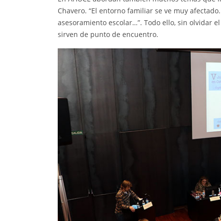
Chavero. “El entorno familiar se ve muy afectado. 
asesoramiento escolar…”. Todo ello, sin olvidar 
sirven de punto de encuentro.