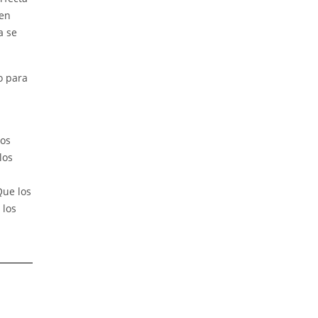
gen
a se
o para
los
los
Que los
 los