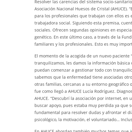
Resolver las carencias del sistema socio-sanitario
Asociación Nacional Huesos de Cristal (AHUCE). “E
para los profesionales que trabajan con ellos es e
trabajadora social. Siguiendo esta premisa, cuenta
sociales. Ofrecen segundas opiniones en especia
genético. En este último caso, a través de la Fu
familiares y los profesionales. Esto es muy impor
El momento de la acogida de un nuevo paciente “e
tranquilizamos, les damos la información básica 
puedan comenzar a gestionar todo con tranquilida
sabemos que la enfermedad tiene asociadas otro 
otras familias, cercanas a su entorno geográfico 
fue como llegó a AHUCE Lucía Rodríguez. Diagnost
AHUCE. “Descubrí la asociación por internet, en
buscar apoyo, pues estaba muy perdida ya que se
fundamental para resolver dudas y afrontar el día
psicológico, la motivación, el voluntariado… Inclus
En AHUCE abordan también muchos temas que inic