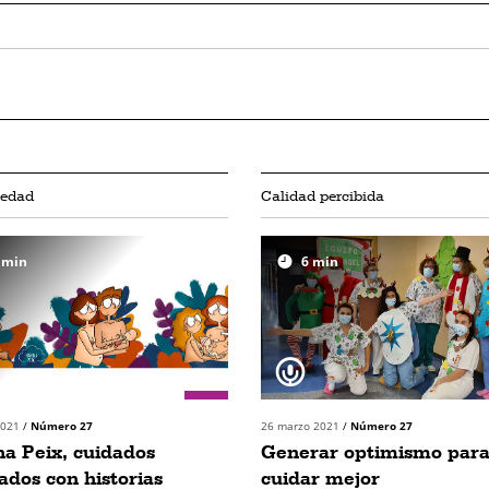
iedad
Calidad percibida
min
6
min
 2021
/
Número 27
26 marzo 2021
/
Número 27
a Peix, cuidados
Generar optimismo par
rados con historias
cuidar mejor