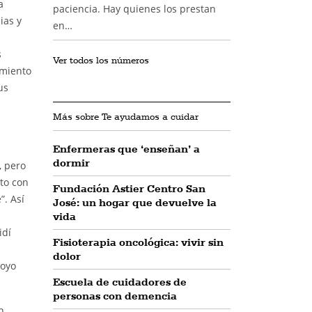
a
paciencia. Hay quienes los prestan
ias y
en…
s
Ver todos los números
amiento
us
Más sobre Te ayudamos a cuidar
Enfermeras que ‘enseñan’ a
dormir
, pero
to con
Fundación Astier Centro San
”. Así
José: un hogar que devuelve la
vida
idí
Fisioterapia oncológica: vivir sin
dolor
poyo
Escuela de cuidadores de
personas con demencia
n