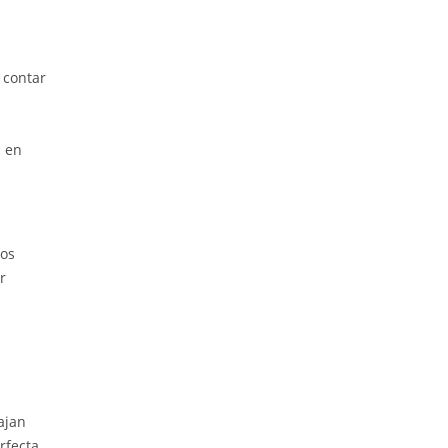
 contar
u en
Los
r
ajan
rfecta