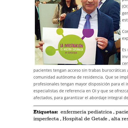
(OI
gen
est
Co
exp
Es 
inv
cen
pacientes tengan acceso sin trabas burocráticas 
comunidad autónoma de residencia. Que se imple
profesionales tengan mayor disposición para el 
especialistas de referencia en OI y que se ofrezc
afectados, para garantizar el abordaje integral de
Etiquetas:
enfermeria pediatrica
,
paci
imperfecta
,
Hospital de Getafe
,
alta re