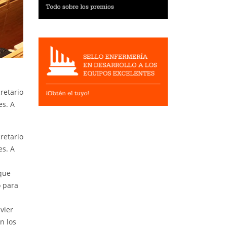
retario
es. A
retario
es. A
 que
o para
vier
n los