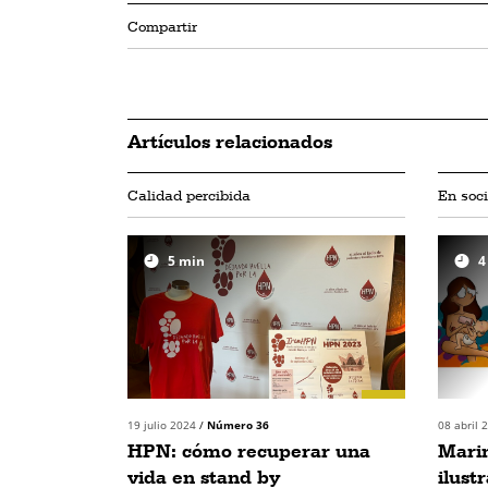
Compartir
Artículos relacionados
Calidad percibida
En soc
5
min
4
19 julio 2024
/
Número 36
08 abril
HPN: cómo recuperar una
Marin
vida en stand by
ilust