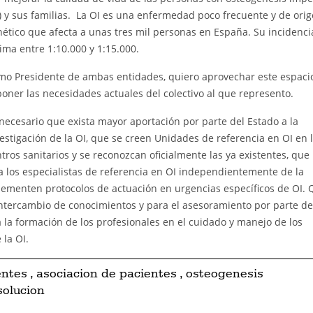
) y sus familias. La OI es una enfermedad poco frecuente y de ori
ético que afecta a unas tres mil personas en España. Su incidenci
ima entre 1:10.000 y 1:15.000.
mo Presidente de ambas entidades, quiero aprovechar este espaci
oner las necesidades actuales del colectivo al que represento.
necesario que exista mayor aportación por parte del Estado a la
estigación de la OI, que se creen Unidades de referencia en OI en 
tros sanitarios y se reconozcan oficialmente las ya existentes, que 
a los especialistas de referencia en OI independientemente de la
menten protocolos de actuación en urgencias específicos de OI. 
intercambio de conocimientos y para el asesoramiento por parte de
a la formación de los profesionales en el cuidado y manejo de los
 la OI.
entes
,
asociacion de pacientes
,
osteogenesis
solucion