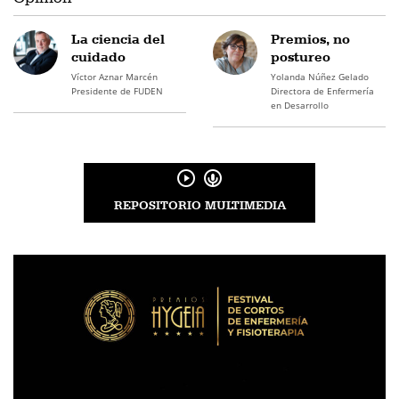
La ciencia del
Premios, no
cuidado
postureo
Víctor Aznar Marcén
Yolanda Núñez Gelado
Presidente de FUDEN
Directora de Enfermería
en Desarrollo
REPOSITORIO MULTIMEDIA