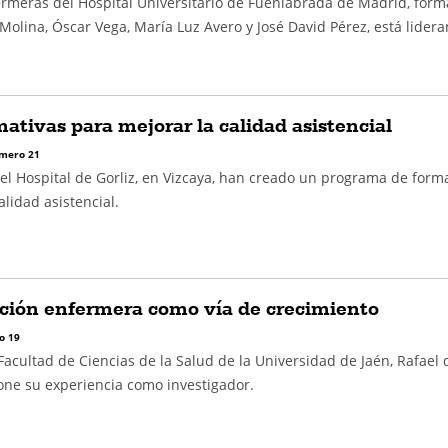
rmeras del Hospital Universitario de Fuenlabrada de Madrid, for
olina, Óscar Vega, María Luz Avero y José David Pérez, está lidera
mativas para mejorar la calidad asistencial
mero 21
el Hospital de Gorliz, en Vizcaya, han creado un programa de form
alidad asistencial.
ación enfermera como vía de crecimiento
o 19
 Facultad de Ciencias de la Salud de la Universidad de Jaén, Rafael 
one su experiencia como investigador.