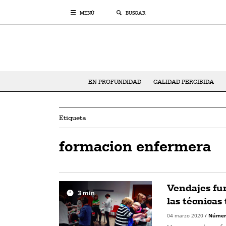
MENÚ
BUSCAR
EN PROFUNDIDAD
CALIDAD PERCIBIDA
Etiqueta
formacion enfermera
Vendajes fun
3
min
las técnicas
04 marzo 2020
/
Númer