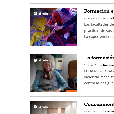
Formación en
6
min
04 noviembre 2018
/
Nú
Las facultades d
prácticas de sus
La experiencia s
La formación
4
min
10 abril 2018
/
Número
Lucía Mazarrasa A
violencia machist
contra la desigu
Conocimiento
3
min
31 octubre 2014
/
Núme