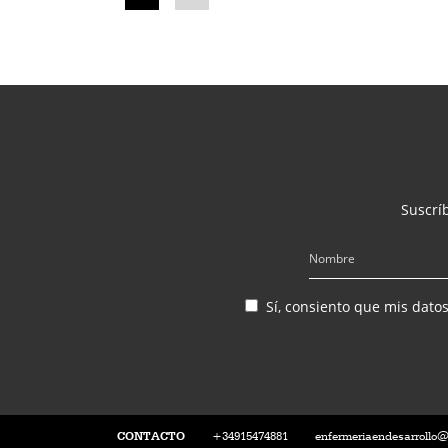
Suscríb
Sí, consiento que mis dato
CONTACTO
+34915474881
enfermeriaendesarrollo