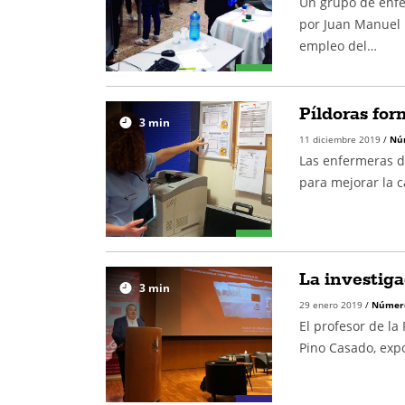
Un grupo de enfe
por Juan Manuel M
empleo del…
Píldoras for
3
min
11 diciembre 2019
/
Nú
Las enfermeras d
para mejorar la c
La investig
3
min
29 enero 2019
/
Númer
El profesor de la
Pino Casado, exp