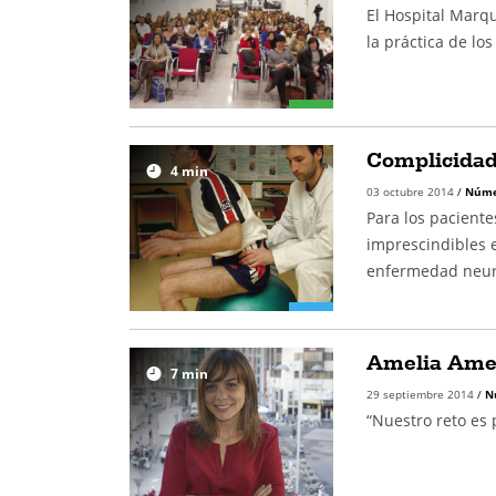
El Hospital Marq
la práctica de los
Complicidad
4
min
03 octubre 2014
/
Núme
Para los paciente
imprescindibles e
enfermedad neur
Amelia Ame
7
min
29 septiembre 2014
/
N
“Nuestro reto es 