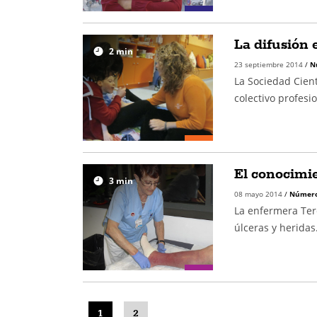
La difusión 
2
min
23 septiembre 2014
/
N
La Sociedad Cient
colectivo profesio
El conocimie
3
min
08 mayo 2014
/
Número
La enfermera Tere
úlceras y heridas
1
2