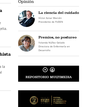
Opinión
a
La ciencia del cuidado
Víctor Aznar Marcén
Presidente de FUDEN
e
elia.
Premios, no postureo
Yolanda Núñez Gelado
Directora de Enfermería en
Desarrollo
hista
a la
al
REPOSITORIO MULTIMEDIA