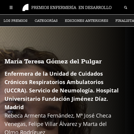
LOS PREMIOS
CATEGORÍAS
EDICIONES ANTERIORES
FINALIST
María Teresa Gómez del Pulgar
Enfermera de la Unidad de Cuidados
Crónicos Respiratorios Ambulatorios
(UCCRA). Servicio de Neumología. Hospital
Universitario Fundación Jiménez Díaz.
Madrid
Rebeca Armenta Fernández, Mª José Checa
Venegas, Felipe Villar Álvarez y Marta del
Olmo Rodríguez