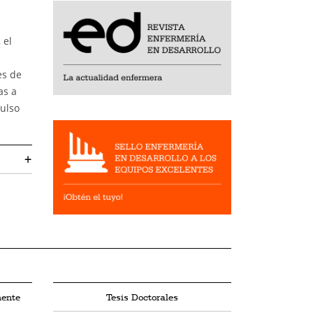
 el
es de
as a
pulso
+
mente
Tesis Doctorales