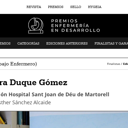
REVISTA
PREMIOS
SELLO
HYGEIA
REMIOS
CATEGORÍAS
EDICIONES ANTERIORES
FINALISTAS Y GAN
bajo Enfermero)
Finalistas /
Edi
ra Duque Gómez
ón Hospital Sant Joan de Déu de Martorell
sther Sánchez Alcaide