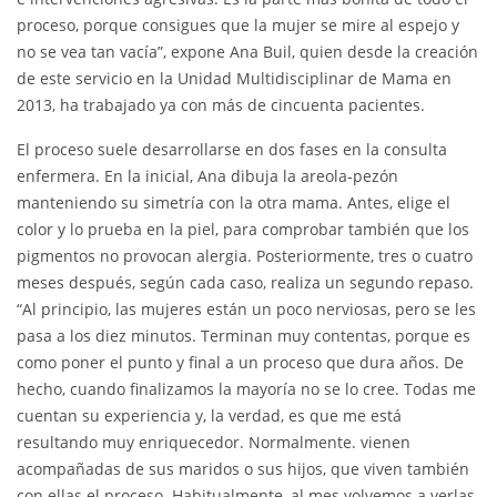
proceso, porque consigues que la mujer se mire al espejo y
no se vea tan vacía”, expone Ana Buil, quien desde la creación
de este servicio en la Unidad Multidisciplinar de Mama en
2013, ha trabajado ya con más de cincuenta pacientes.
El proceso suele desarrollarse en dos fases en la consulta
enfermera. En la inicial, Ana dibuja la areola-pezón
manteniendo su simetría con la otra mama. Antes, elige el
color y lo prueba en la piel, para comprobar también que los
pigmentos no provocan alergia. Posteriormente, tres o cuatro
meses después, según cada caso, realiza un segundo repaso.
“Al principio, las mujeres están un poco nerviosas, pero se les
pasa a los diez minutos. Terminan muy contentas, porque es
como poner el punto y final a un proceso que dura años. De
hecho, cuando finalizamos la mayoría no se lo cree. Todas me
cuentan su experiencia y, la verdad, es que me está
resultando muy enriquecedor. Normalmente. vienen
acompañadas de sus maridos o sus hijos, que viven también
con ellas el proceso. Habitualmente, al mes volvemos a verlas