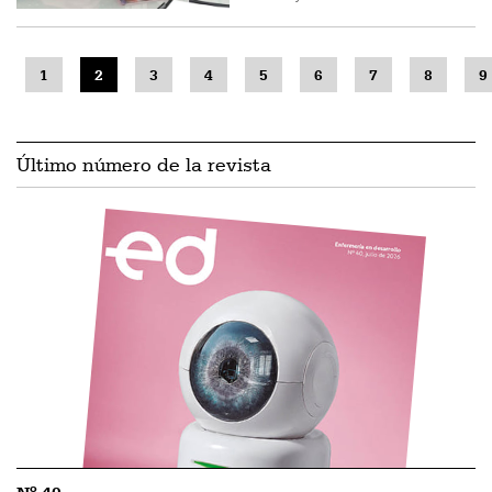
1
2
3
4
5
6
7
8
9
Último número de la revista