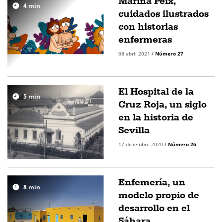
Marina Peix,
4
min
cuidados ilustrados
con historias
enfermeras
08 abril 2021
/
Número 27
El Hospital de la
5
min
Cruz Roja, un siglo
en la historia de
Sevilla
17 diciembre 2020
/
Número 26
Enfemería, un
8
min
modelo propio de
desarrollo en el
Sáhara