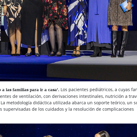
Los pacientes pediátricos, a cuyas fa
a las familias para ir a casa’.
entes de ventilación, con derivaciones intestinales, nutrición a tra
a. La metodología didáctica utilizada abarca un soporte teórico, un 
as supervisadas de los cuidados y la resolución de complicaciones