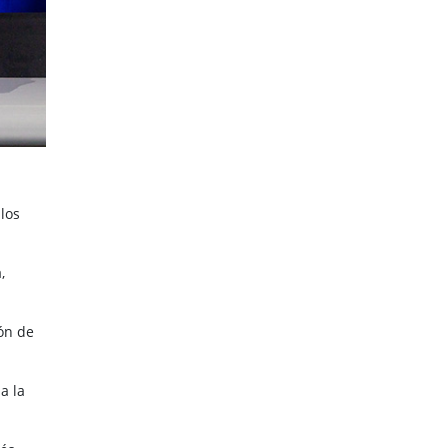
los
,
ón de
a la