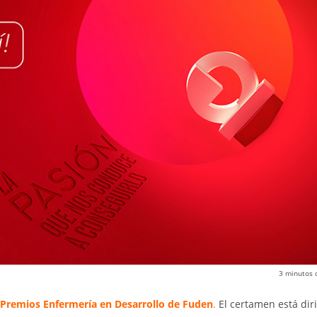
3
minutos 
s Premios Enfermería en Desarrollo de Fuden
.
El certamen está dir