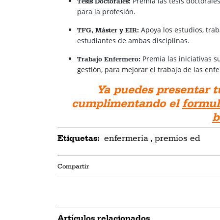
Premia las tesis doctorale
Tesis Doctorales:
para la profesión.
Apoya los estudios, trab
TFG, Máster y EIR:
estudiantes de ambas disciplinas.
Premia las iniciativas s
Trabajo Enfermero:
gestión, para mejorar el trabajo de las enf
Ya puedes presentar t
cumplimentando el
formul
b
Etiquetas:
enfermeria
,
premios ed
Compartir
Artículos relacionados