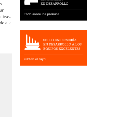
os
 un
tivos,
lo a la