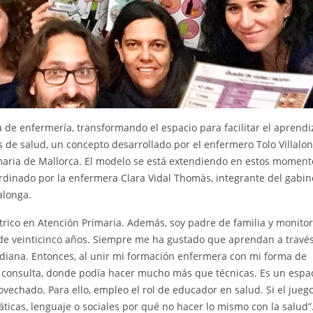
 de enfermería, transformando el espacio para facilitar el aprendi
nes de salud, un concepto desarrollado por el enfermero Tolo Villalo
maria de Mallorca. El modelo se está extendiendo en estos moment
rdinado por la enfermera Clara Vidal Thomàs, integrante del gabin
alonga.
rico en Atención Primaria. Además, soy padre de familia y monito
de veinticinco años. Siempre me ha gustado que aprendan a través
idiana. Entonces, al unir mi formación enfermera con mi forma de
 consulta, donde podía hacer mucho más que técnicas. Es un espa
echado. Para ello, empleo el rol de educador en salud. Si el juego
cas, lenguaje o sociales por qué no hacer lo mismo con la salud”.