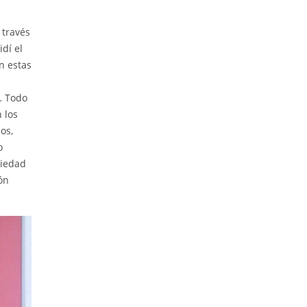
 través
dí el
n estas
s… Todo
 los
os,
o
riedad
ión