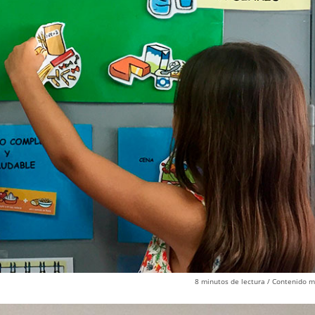
8
minutos de lectura
/ Contenido m