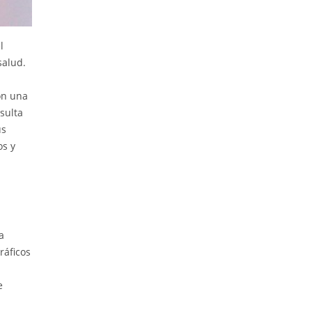
l
salud.
on una
sulta
us
os y
a
ráficos
e