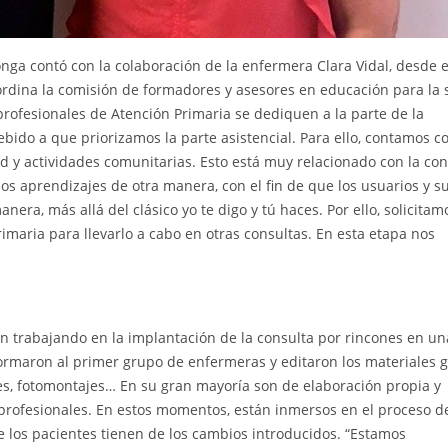
onga contó con la colaboración de la enfermera Clara Vidal, desde e
ordina la comisión de formadores y asesores en educación para la 
profesionales de Atención Primaria se dediquen a la parte de la
ido a que priorizamos la parte asistencial. Para ello, contamos c
d y actividades comunitarias. Esto está muy relacionado con la con
 los aprendizajes de otra manera, con el fin de que los usuarios y s
era, más allá del clásico yo te digo y tú haces. Por ello, solicitam
imaria para llevarlo a cabo en otras consultas. En esta etapa nos
stán trabajando en la implantación de la consulta por rincones en un
ormaron al primer grupo de enfermeras y editaron los materiales g
nes, fotomontajes… En su gran mayoría son de elaboración propia y
profesionales. En estos momentos, están inmersos en el proceso d
 los pacientes tienen de los cambios introducidos. “Estamos