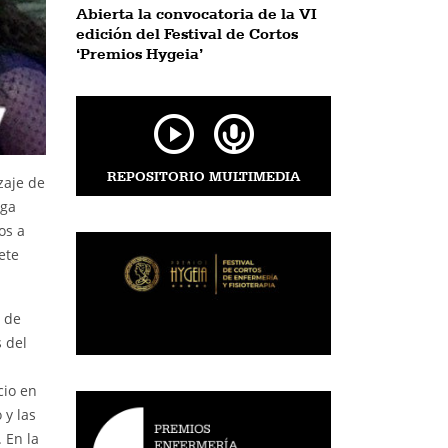
Abierta la convocatoria de la VI
edición del Festival de Cortos
‘Premios Hygeia’
REPOSITORIO MULTIMEDIA
zaje de
nga
os a
ete
r de
 del
cio en
 y las
 En la