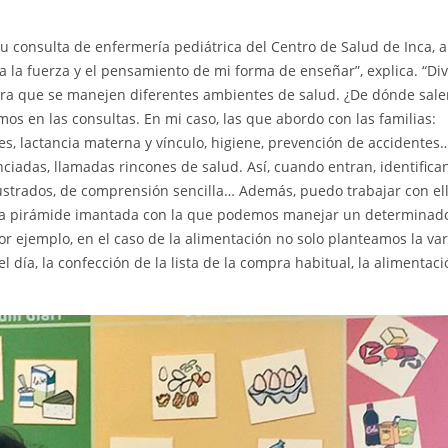
su consulta de enfermería pediátrica del Centro de Salud de Inca, a
 la fuerza y el pensamiento de mi forma de enseñar”, explica. “Divi
para que se manejen diferentes ambientes de salud. ¿De dónde sale
s en las consultas. En mi caso, las que abordo con las familias:
ones, lactancia materna y vínculo, higiene, prevención de accidente
nciadas, llamadas rincones de salud. Así, cuando entran, identifican
ilustrados, de comprensión sencilla… Además, puedo trabajar con ell
una pirámide imantada con la que podemos manejar un determinad
Por ejemplo, en el caso de la alimentación no solo planteamos la va
el día, la confección de la lista de la compra habitual, la alimentac