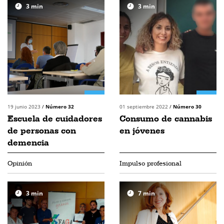
3
min
3
min
19 junio 2023
/
Número 32
01 septiembre 2022
/
Número 30
Escuela de cuidadores
Consumo de cannabis
de personas con
en jóvenes
demencia
Opinión
Impulso profesional
3
min
7
min