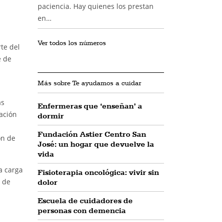
paciencia. Hay quienes los prestan
en…
Ver todos los números
te del
e de
Más sobre Te ayudamos a cuidar
as
Enfermeras que ‘enseñan’ a
ación
dormir
Fundación Astier Centro San
ón de
José: un hogar que devuelve la
vida
a carga
Fisioterapia oncológica: vivir sin
s de
dolor
Escuela de cuidadores de
personas con demencia