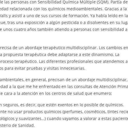
de las personas con Sensibilidad Química Múltiple (SQM). Partía d
dad relacionada con los químicos medioambientales. Gracias a la
lls y asistí a uno de sus cursos de formación. Ya había leído en la
ue, tras una exposición a algún pesticida o a disolventes en su lug
ce unos cuatro años también atiendo a personas con sensibilidad a
cisa de un abordaje terapéutico multidisciplinar. Los cambios en
la propuesta terapéutica debe adaptarse a este dinamismo. La
roceso terapéutico. Las diferentes profesionales que atendemos a
para evitar pruebas y visitas innecesarias.
mbientales, en general, precisan de un abordaje multidisciplinar,
ledad a la que me he enfrentado en las consultas de Atención Prima
 cara a la atención en los centros de salud que enumero:
n seguros, es decir, que estén exentos en lo posible de químicos.
e no usar productos químicos (perfumes, cosméticos, tintes reci
ológicos y suavizantes…) cuando vayamos a valorar a estas pacient
sterio de Sanidad.