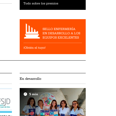
En desarrollo
5
min