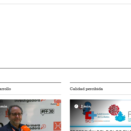
rrollo
Calidad percibida
min
2
min