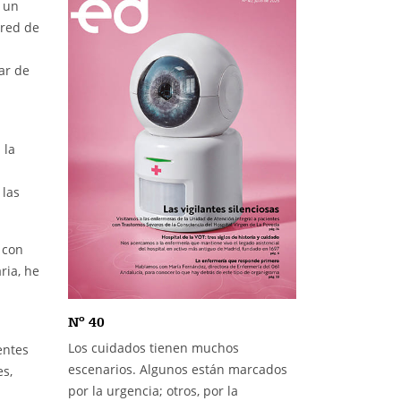
e un
 red de
ar de
 la
 las
 con
ria, he
Nº 40
Los cuidados tienen muchos
entes
escenarios. Algunos están marcados
es,
por la urgencia; otros, por la