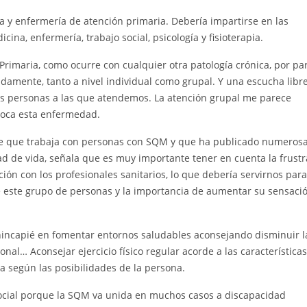
a y enfermería de atención primaria. Debería impartirse en las
ina, enfermería, trabajo social, psicología y fisioterapia.
Primaria, como ocurre con cualquier otra patología crónica, por par
damente, tanto a nivel individual como grupal. Y una escucha libr
las personas a las que atendemos. La atención grupal me parece
voca esta enfermedad.
e que trabaja con personas con SQM y que ha publicado numeros
ad de vida, señala que es muy importante tener en cuenta la frustr
ión con los profesionales sanitarios, lo que debería servirnos para
 este grupo de personas y la importancia de aumentar su sensaci
hincapié en fomentar entornos saludables aconsejando disminuir l
onal… Aconsejar ejercicio físico regular acorde a las característica
a según las posibilidades de la persona.
social porque la SQM va unida en muchos casos a discapacidad