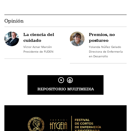
Opinión
La ciencia del
Premios, no
cuidado
postureo
Víctor Aznar Marcén
Yolanda Núñez Gelado
Presidente de FUDEN
Directora de Enfermería
en Desarrollo
REPOSITORIO MULTIMEDIA