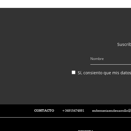
Suscríb
Sí, consiento que mis dato
CONTACTO
+34915474881
enfermeriaendesarrollo