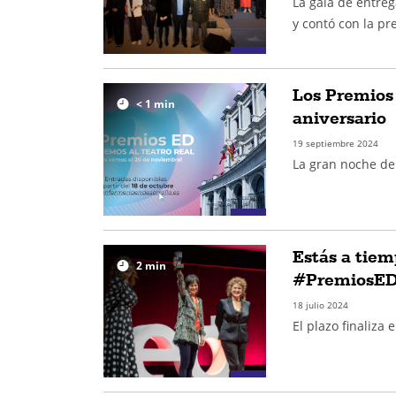
La gala de entreg
y contó con la pr
Los Premios
< 1
min
aniversario
19 septiembre 2024
La gran noche de 
Estás a tiem
2
min
#PremiosE
18 julio 2024
El plazo finaliza 