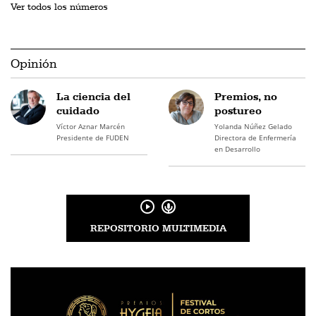
Ver todos los números
Opinión
La ciencia del
Premios, no
cuidado
postureo
Víctor Aznar Marcén
Yolanda Núñez Gelado
Presidente de FUDEN
Directora de Enfermería
en Desarrollo
REPOSITORIO MULTIMEDIA