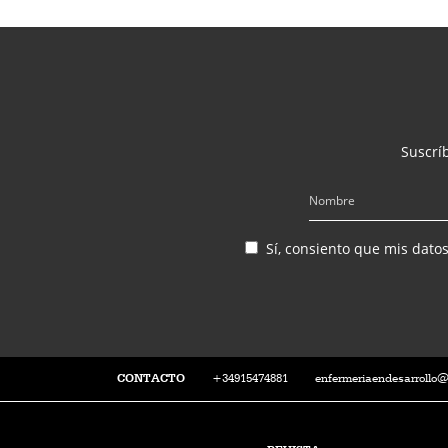
Suscríb
Sí, consiento que mis dato
CONTACTO
+34915474881
enfermeriaendesarrollo