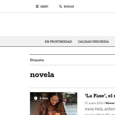
MENÚ
BUSCAR
EN PROFUNDIDAD
CALIDAD PERCIBIDA
Etiqueta
novela
‘La Fase’, el
3
min
31 enero 2025
/
Númer
Irene Ferb, enfer