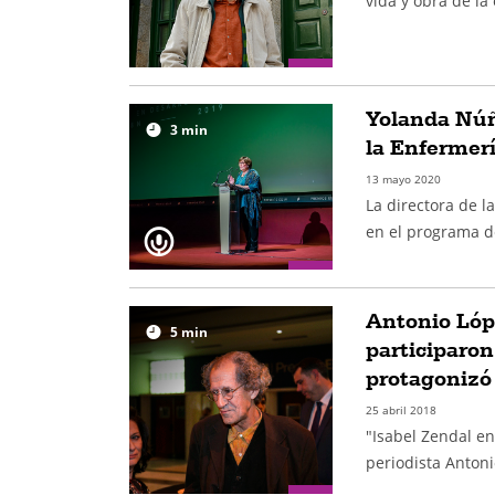
vida y obra de la
Yolanda Núñ
3
min
la Enfermerí
13 mayo 2020
La directora de l
en el programa d
Antonio Lópe
5
min
participaron
protagonizó 
25 abril 2018
"Isabel Zendal en 
periodista Anton