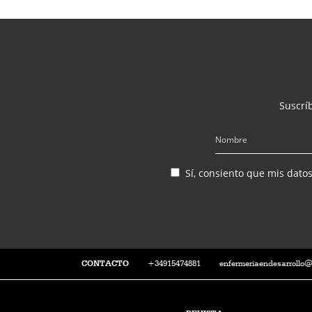
Suscríb
Sí, consiento que mis dato
CONTACTO
+34915474881
enfermeriaendesarrollo