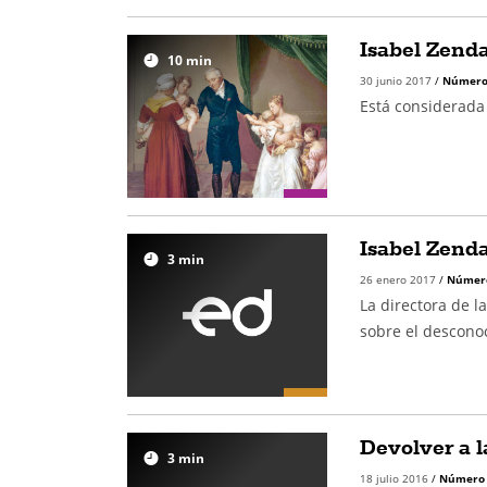
Isabel Zenda
10
min
30 junio 2017
/
Número
Está considerada
Isabel Zenda
3
min
26 enero 2017
/
Númer
La directora de l
sobre el desconoc
Devolver a l
3
min
18 julio 2016
/
Número