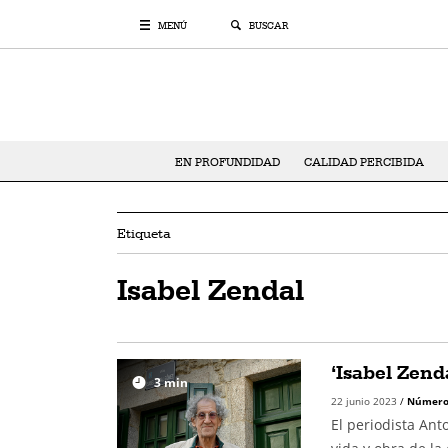
MENÚ
BUSCAR
EN PROFUNDIDAD
CALIDAD PERCIBIDA
Etiqueta
Isabel Zendal
‘Isabel Zend
3
min
22 junio 2023
/
Número
El periodista Ant