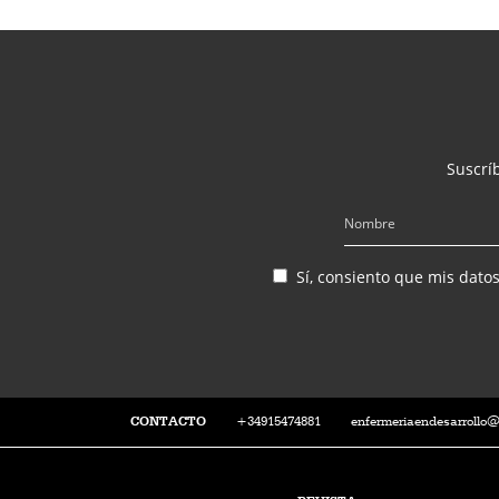
Suscríb
Sí, consiento que mis dato
CONTACTO
+34915474881
enfermeriaendesarrollo