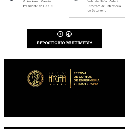
Víctor Aznar Marcén
Yolanda Núñez Gelado
Presidente de FUDEN
Directora de Enfermería
en Desarrollo
REPOSITORIO MULTIMEDIA