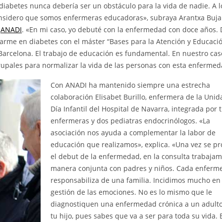
 diabetes nunca debería ser un obstáculo para la vida de nadie. A l
considero que somos enfermeras educadoras», subraya Arantxa Buja
,
ANADI
. «En mi caso, yo debuté con la enfermedad con doce años. 
zarme en diabetes con el máster “Bases para la Atención y Educaci
Barcelona. El trabajo de educación es fundamental. En nuestro cas
upales para normalizar la vida de las personas con esta enfermed
Con ANADI ha mantenido siempre una estrecha
colaboración Elisabet Burillo, enfermera de la Unid
Día Infantil del Hospital de Navarra, integrada por t
enfermeras y dos pediatras endocrinólogos. «La
asociación nos ayuda a complementar la labor de
educación que realizamos», explica. «Una vez se p
el debut de la enfermedad, en la consulta trabaja
manera conjunta con padres y niños. Cada enferme
responsabiliza de una familia. Incidimos mucho en 
gestión de las emociones. No es lo mismo que le
diagnostiquen una enfermedad crónica a un adult
tu hijo, pues sabes que va a ser para toda su vida. E