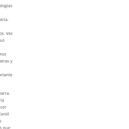
ologías
tría.
os. Vas
sus
mos
meras y
ortante
varra.
la
acer
antil
s
as que