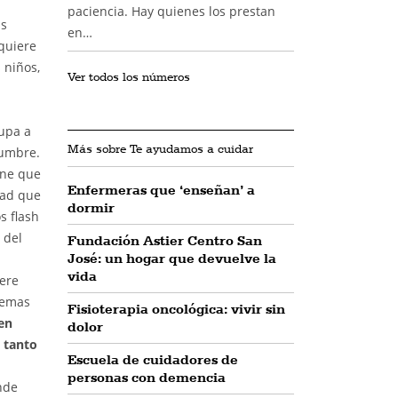
paciencia. Hay quienes los prestan
is
en…
 quiere
 niños,
Ver todos los números
rupa a
Más sobre Te ayudamos a cuidar
dumbre.
ene que
Enfermeras que ‘enseñan’ a
dad que
dormir
s flash
 del
Fundación Astier Centro San
José: un hogar que devuelve la
vida
iere
lemas
Fisioterapia oncológica: vivir sin
en
dolor
 tanto
Escuela de cuidadores de
personas con demencia
nde