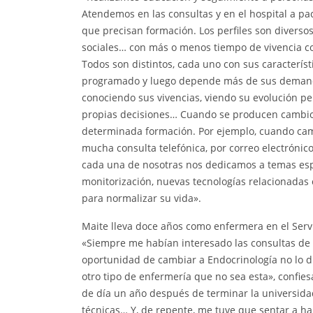
Atendemos en las consultas y en el hospital a p
que precisan formación. Los perfiles son diversos
sociales… con más o menos tiempo de vivencia con
Todos son distintos, cada uno con sus característ
programado y luego depende más de sus demandas
conociendo sus vivencias, viendo su evolución p
propias decisiones… Cuando se producen cambios 
determinada formación. Por ejemplo, cuando ca
mucha consulta telefónica, por correo electróni
cada una de nosotras nos dedicamos a temas espec
monitorización, nuevas tecnologías relacionadas
para normalizar su vida».
Maite lleva doce años como enfermera en el Serv
«Siempre me habían interesado las consultas de
oportunidad de cambiar a Endocrinología no lo du
otro tipo de enfermería que no sea esta», confiesa.
de día un año después de terminar la universidad.
técnicas… Y, de repente, me tuve que sentar a ha