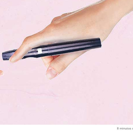
8
minutos 