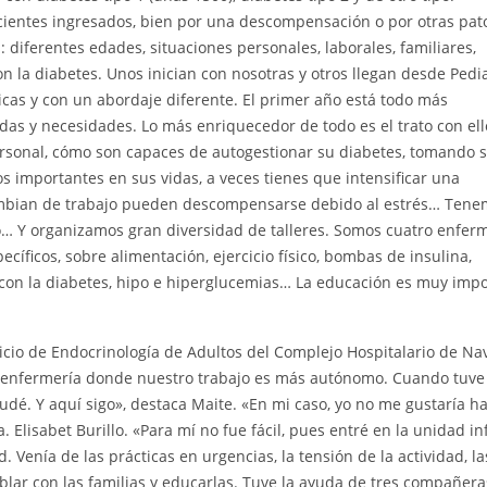
acientes ingresados, bien por una descompensación o por otras pat
: diferentes edades, situaciones personales, laborales, familiares,
 la diabetes. Unos inician con nosotras y otros llegan desde Pedia
icas y con un abordaje diferente. El primer año está todo más
 y necesidades. Lo más enriquecedor de todo es el trato con ell
ersonal, cómo son capaces de autogestionar su diabetes, tomando 
importantes en sus vidas, a veces tienes que intensificar una
mbian de trabajo pueden descompensarse debido al estrés… Tene
co… Y organizamos gran diversidad de talleres. Somos cuatro enfer
íficos, sobre alimentación, ejercicio físico, bombas de insulina,
 con la diabetes, hipo e hiperglucemias… La educación es muy imp
icio de Endocrinología de Adultos del Complejo Hospitalario de Na
 enfermería donde nuestro trabajo es más autónomo. Cuando tuve 
dé. Y aquí sigo», destaca Maite. «En mi caso, yo no me gustaría h
 Elisabet Burillo. «Para mí no fue fácil, pues entré en la unidad inf
 Venía de las prácticas en urgencias, la tensión de la actividad, la
blar con las familias y educarlas. Tuve la ayuda de tres compañer