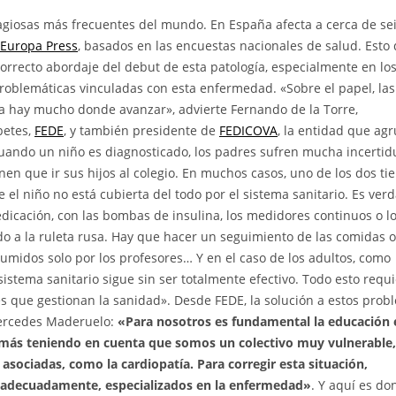
giosas más frecuentes del mundo. En España afecta a cerca de se
 Europa Press
, basados en las encuestas nacionales de salud. Esto
correcto abordaje del debut de esta patología, especialmente en los
 problemáticas vinculadas con esta enfermedad. «Sobre el papel, las
ca hay mucho donde avanzar», advierte Fernando de la Torre,
betes,
FEDE
, y también presidente de
FEDICOVA
, la entidad que ag
Cuando un niño es diagnosticado, los padres sufren mucha incerti
nen que ir sus hijos al colegio. En muchos casos, uno de los dos ti
 el niño no está cubierta del todo por el sistema sanitario. Es ver
icación, con las bombas de insulina, los medidores continuos o lo
o a la ruleta rusa. Hay que hacer un seguimiento de las comidas o
sumidos solo por los profesores… Y en el caso de los adultos, como
istema sanitario sigue sin ser totalmente efectivo. Todo esto requ
s que gestionan la sanidad». Desde FEDE, la solución a estos prob
Mercedes Maderuelo:
«Para nosotros es fundamental la educación 
y más teniendo en cuenta que somos un colectivo muy vulnerable,
asociadas, como la cardiopatía. Para corregir esta situación,
 adecuadamente, especializados en la enfermedad»
. Y aquí es do