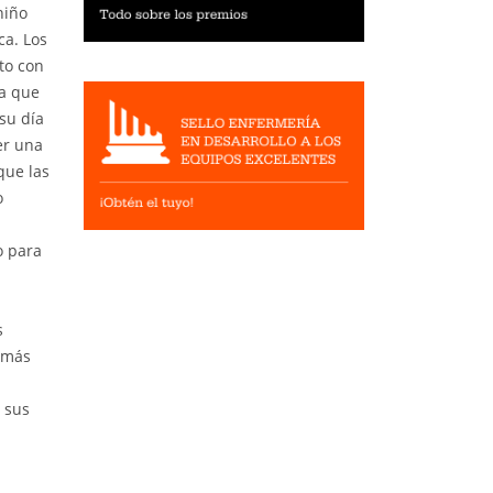
niño
ca. Los
to con
ra que
su día
er una
que las
o
o para
s
s más
o sus