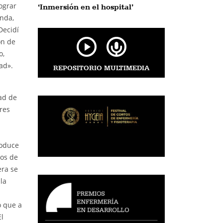
ograr
‘Inmersión en el hospital’
nda,
Decidí
ón de
o,
ad».
REPOSITORIO MULTIMEDIA
ad de
res
roduce
mos de
ra se
la
o que a
l