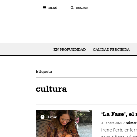
MENÚ
BUSCAR
EN PROFUNDIDAD
CALIDAD PERCIBIDA
Etiqueta
cultura
‘La Fase’, el
3
min
31 enero 2025
/
Númer
Irene Ferb, enfer