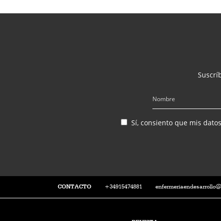
Suscríb
Sí, consiento que mis dato
CONTACTO
+34915474881
enfermeriaendesarrollo