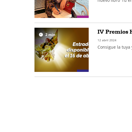
nuevo libro ‘Tú e
IV Premios H
2
min
12 abril 2024
Consigue la tuya