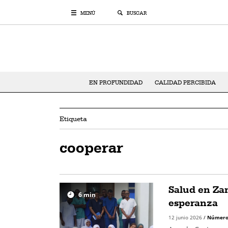
MENÚ
BUSCAR
EN PROFUNDIDAD
CALIDAD PERCIBIDA
Etiqueta
cooperar
Salud en Za
6
min
esperanza
12 junio 2026
/
Número