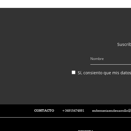
Suscríb
Sí, consiento que mis dato
CONTACTO
+34915474881
enfermeriaendesarrollo