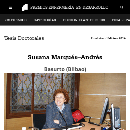
LOS PREMIOS
CATEGORÍAS
EDICIONES ANTERIORES
FINALIST
Tesis Doctorales
Finalistas /
Edición 2014
Susana Marqués–Andrés
Basurto (Bilbao)