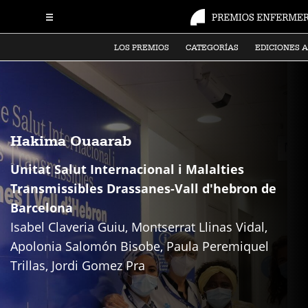
LOS PREMIOS
CATEGORÍAS
EDICIONES 
Hakima Ouaarab
Unitat Salut Internacional i Malalties
Transmissibles Drassanes-Vall d'hebron de
Barcelona
Isabel Claveria Guiu, Montserrat Llinas Vidal,
Apolonia Salomón Bisobe, Paula Peremiquel
Trillas, Jordi Gomez Pra