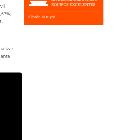
vil
6,67%;
a.
nalizar
sante