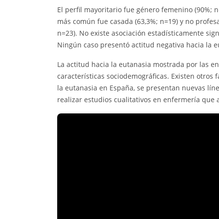
El perfil mayoritario fue género femenino (90%; n
más común fue casada (63,3%; n=19) y no profesa r
n=23). No existe asociación estadísticamente signi
Ningún caso presentó actitud negativa hacia la e
La actitud hacia la eutanasia mostrada por las e
características sociodemográficas. Existen otros 
la eutanasia en España, se presentan nuevas líne
realizar estudios cualitativos en enfermería que