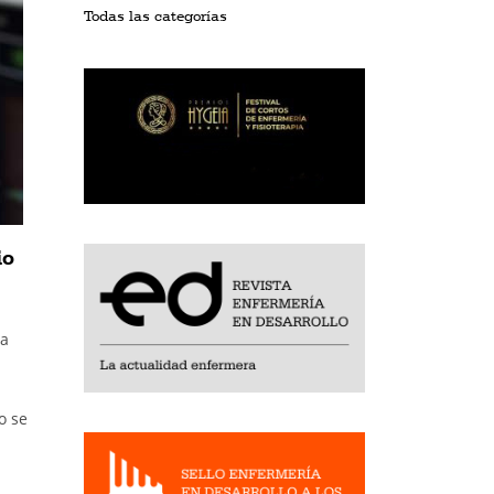
Todas las categorías
io
la
o se