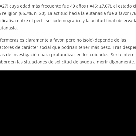
=27) cuya edad más frecuente fue 49 años ( =46; ±7,67), el estado ci
eligión (66,7%, n=20). La actitud hacia la eutanasia fue a favor (7
ficativa entre el perfil sociodemográfico y la actitud final observad
utanasia.
nfermeras es claramente a favor, pero no (solo) depende de las
factores de carácter social que podrían tener más peso. Tras despe
as de investigación para profundizar en los cuidados. Sería intere
 aborden las situaciones de solicitud de ayuda a morir dignamente.