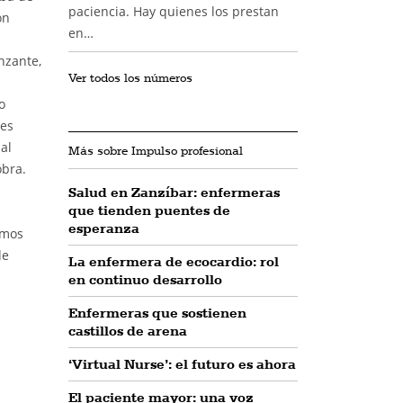
paciencia. Hay quienes los prestan
ón
en…
nzante,
Ver todos los números
o
des
al
Más sobre Impulso profesional
obra.
Salud en Zanzíbar: enfermeras
que tienden puentes de
esperanza
emos
de
La enfermera de ecocardio: rol
en continuo desarrollo
Enfermeras que sostienen
castillos de arena
‘Virtual Nurse’: el futuro es ahora
El paciente mayor: una voz