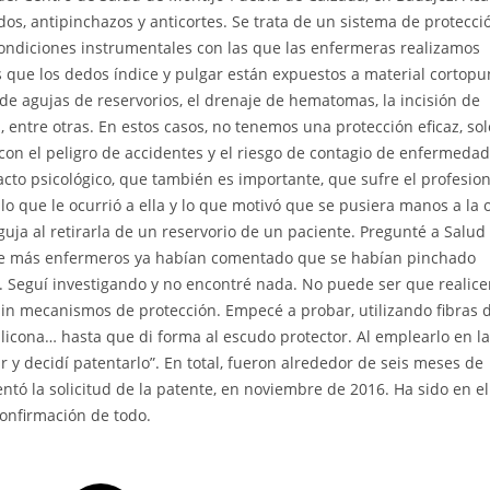
os, antipinchazos y anticortes. Se trata de un sistema de protecci
condiciones instrumentales con las que las enfermeras realizamos
 que los dedos índice y pulgar están expuestos a material cortopu
a de agujas de reservorios, el drenaje de hematomas, la incisión de
 entre otras. En estos casos, no tenemos una protección eficaz, sol
on el peligro de accidentes y el riesgo de contagio de enfermeda
acto psicológico, que también es importante, que sufre el profesion
lo que le ocurrió a ella y lo que motivó que se pusiera manos a la 
uja al retirarla de un reservorio de un paciente. Pregunté a Salud
rque más enfermeros ya habían comentado que se habían pinchado
o. Seguí investigando y no encontré nada. No puede ser que realic
sin mecanismos de protección. Empecé a probar, utilizando fibras 
silicona… hasta que di forma al escudo protector. Al emplearlo en la
r y decidí patentarlo”. En total, fueron alrededor de seis meses de
entó la solicitud de la patente, en noviembre de 2016. Ha sido en el
confirmación de todo.