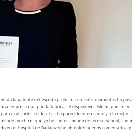
tenido la patente del escudo protector, en estos momentos ha pas
de una empresa que pueda fabricar el dispositivo. “Me he puesto en
para explicarles la idea. Les ha parecido interesante y a lo mejor 
a gustado mucho el que yo he confeccionado de forma manual, con 
ado en el Hospital de Badajoz y he obtenido buenos comentarios, 