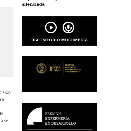
silenciada
REPOSITORIO MULTIMEDIA
cisión
ara
de
lo se