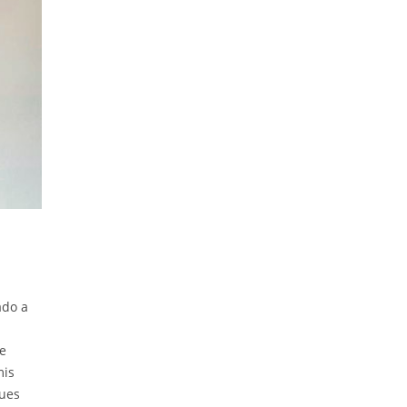
ado a
se
mis
pues