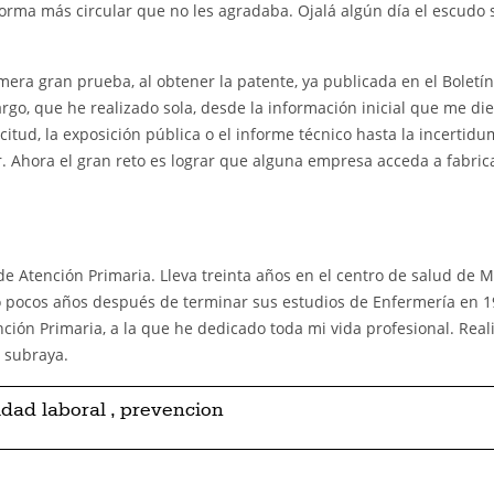
forma más circular que no les agradaba. Ojalá algún día el escudo 
a gran prueba, al obtener la patente, ya publicada en el Boletín 
argo, que he realizado sola, desde la información inicial que me di
icitud, la exposición pública o el informe técnico hasta la incertid
r. Ahora el gran reto es lograr que alguna empresa acceda a fabrica
 Atención Primaria. Lleva treinta años en el centro de salud de M
ó pocos años después de terminar sus estudios de Enfermería en 1
nción Primaria, a la que he dedicado toda mi vida profesional. Rea
 subraya.
idad laboral
,
prevencion