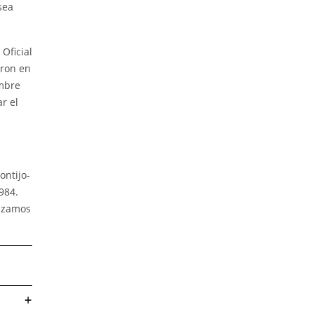
sea
Oficial
eron en
umbre
r el
ontijo-
984.
lizamos
+