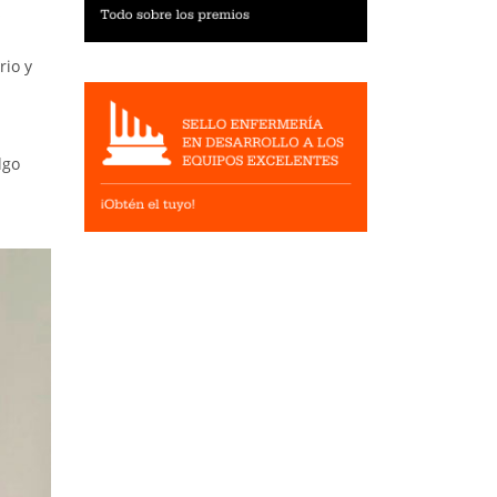
s
rio y
lgo