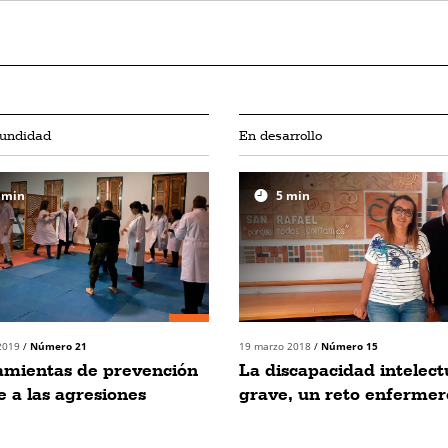
fundidad
En desarrollo
min
5
min
 2019
/
Número 21
19 marzo 2018
/
Número 15
amientas de prevención
La discapacidad intelect
e a las agresiones
grave, un reto enfermer