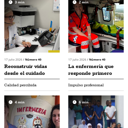
3
min
2
min
17 julio 2026
/
Número 40
17 julio 2026
/
Número 40
Reconstruir vidas
La enfermería que
desde el cuidado
responde primero
Calidad percibida
Impulso profesional
4
min
6
min