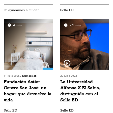
Te ayudamos a cuidar
Sello ED
4
min
< 1
min
11 julio 2025
/
Número 38
20 junio 2022
Fundación Astier
La Universidad
Centro San José: un
Alfonso X El Sabio,
hogar que devuelve la
distinguido con el
vida
Sello ED
Sello ED
Sello ED