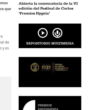
ramos
Abierta la convocatoria de la VI
edición del Festival de Cortos
ara que
‘Premios Hygeia’
re
eal de
REPOSITORIO MULTIMEDIA
e y es