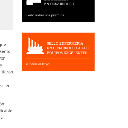
 que
esentó
Por
ay
itieron
use en
ión
licable
 a