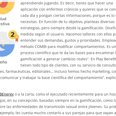
aprendiendo jugando. Es decir, tienes que hacer una
aplicación con enfermos crónicos y quieres que se co
cada día y pongan ciertas informaciones, porque es lo
necesitas. En función de tu objetivo, planteas diversas
estrategias, pero siempre desde la gamificación. Dise
medida según el usuario. Hacemos talleres con ellos p
entender sus demandas, gustos y prioridades. Emplea
método COMBI para modificar comportamientos. Es u
proceso científico que te da las bases para encaminar 
gamificación a generar cambios reales”. En Play Benefi
tienen todo tipo de clientes, con su servicio de consulto
es, farmacéuticas, editoriales… Incluso hemos hecho marketing, c
omunicar y trabajar la base científica del comportamiento”, expli
BEnergy
o a la carta, como el ejecutado recientemente para un hosp
gos, en su concepción, basadas siempre en la gamificación, como l
obre las enfermedades de transmisión sexual entre jóvenes. Su pr
 ejemplo, les cuesta mucho contarlo a sus parejas para que vayan 