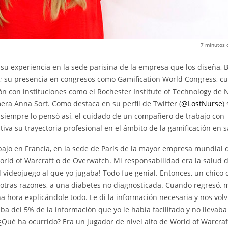
7
minutos 
 su experiencia en la sede parisina de la empresa que los diseña, B
); su presencia en congresos como Gamification World Congress, c
ón con instituciones como el Rochester Institute of Technology de
mera Anna Sort. Como destaca en su perfil de Twitter (
@LostNurse
)
 siempre lo pensó así, el cuidado de un compañero de trabajo con
iva su trayectoria profesional en el ámbito de la gamificación en s
bajo en Francia, en la sede de París de la mayor empresa mundial 
orld of Warcraft o de Overwatch. Mi responsabilidad era la salud 
 videojuego al que yo jugaba! Todo fue genial. Entonces, un chico 
otras razones, a una diabetes no diagnosticada. Cuando regresó, 
a hora explicándole todo. Le di la información necesaria y nos vol
aba del 5% de la información que yo le había facilitado y no llevaba 
¿Qué ha ocurrido? Era un jugador de nivel alto de World of Warcraf