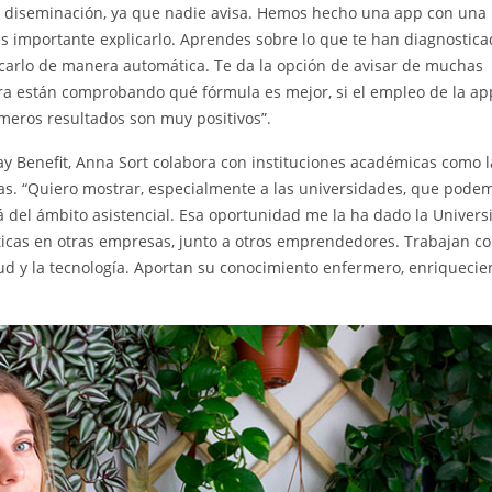
 su diseminación, ya que nadie avisa. Hemos hecho una app con una
es importante explicarlo. Aprendes sobre lo que te han diagnostica
lo de manera automática. Te da la opción de avisar de muchas
a están comprobando qué fórmula es mejor, si el empleo de la app
imeros resultados son muy positivos”.
lay Benefit, Anna Sort colabora con instituciones académicas como l
cas. “Quiero mostrar, especialmente a las universidades, que pode
lá del ámbito asistencial. Esa oportunidad me la ha dado la Universi
icas en otras empresas, junto a otros emprendedores. Trabajan con
lud y la tecnología. Aportan su conocimiento enfermero, enriquecie