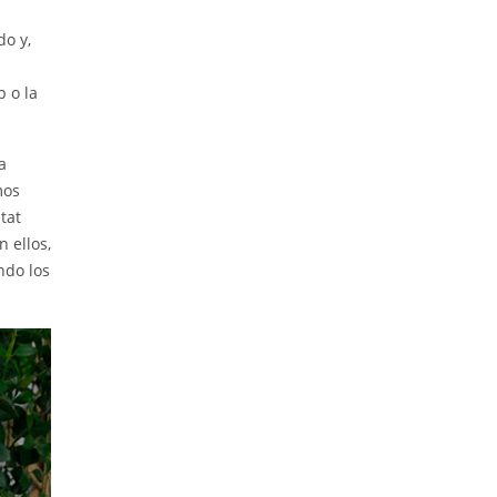
do y,
 o la
a
mos
tat
 ellos,
ndo los