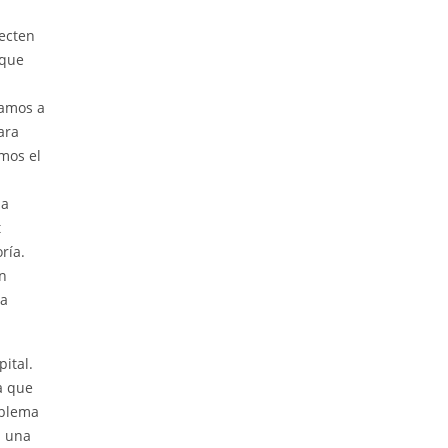
necten
 que
ñamos a
ara
mos el
n
la
t
ría.
on
ca
ital.
a que
oblema
a una