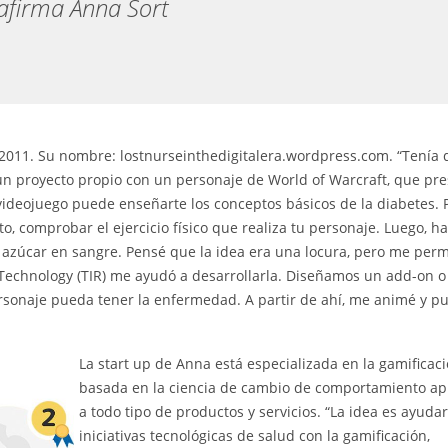
afirma Anna Sort
 de 2011. Su nombre: lostnurseinthedigitalera.wordpress.com. “Tenía
ó un proyecto propio con un personaje de World of Warcraft, que pr
videojuego puede enseñarte los conceptos básicos de la diabetes. 
to, comprobar el ejercicio físico que realiza tu personaje. Luego, h
 azúcar en sangre. Pensé que la idea era una locura, pero me perm
of Technology (TIR) me ayudó a desarrollarla. Diseñamos un add-on o
sonaje pueda tener la enfermedad. A partir de ahí, me animé y p
La start up de Anna está especializada en la gamificac
basada en la ciencia de cambio de comportamiento ap
a todo tipo de productos y servicios. “La idea es ayudar
iniciativas tecnológicas de salud con la gamificación,