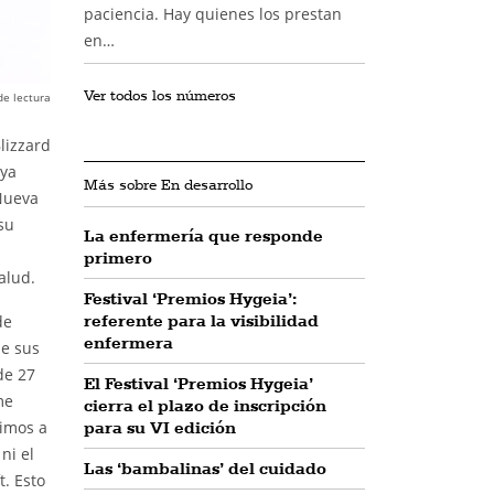
paciencia. Hay quienes los prestan
en…
Ver todos los números
de lectura
lizzard
uya
Más sobre En desarrollo
 Nueva
 su
La enfermería que responde
primero
alud.
Festival ‘Premios Hygeia’:
referente para la visibilidad
de
enfermera
de sus
de 27
El Festival ‘Premios Hygeia’
me
cierra el plazo de inscripción
para su VI edición
vimos a
ni el
Las ‘bambalinas’ del cuidado
t. Esto