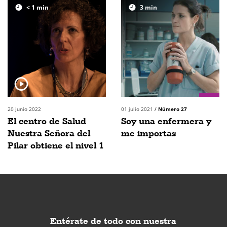
< 1
min
3
min
20 junio 2022
01 julio 2021
/
Número 27
El centro de Salud
Soy una enfermera y
Nuestra Señora del
me importas
Pilar obtiene el nivel 1
Entérate de todo con nuestra