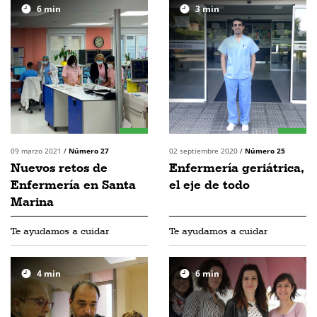
6
min
3
min
09 marzo 2021
/
Número 27
02 septiembre 2020
/
Número 25
Nuevos retos de
Enfermería geriátrica,
Enfermería en Santa
el eje de todo
Marina
Te ayudamos a cuidar
Te ayudamos a cuidar
4
min
6
min