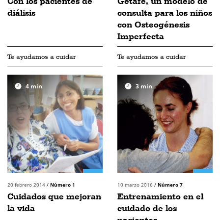
Con los pacientes de
Getafe, un modelo de
diálisis
consulta para los niños
con Osteogénesis
Imperfecta
Te ayudamos a cuidar
Te ayudamos a cuidar
4
min
3
min
20 febrero 2014
/
Número 1
10 marzo 2016
/
Número 7
Cuidados que mejoran
Entrenamiento en el
la vida
cuidado de los
pacientes