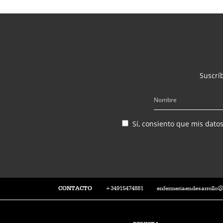
Suscríb
Sí, consiento que mis dato
CONTACTO
+34915474881
enfermeriaendesarrollo