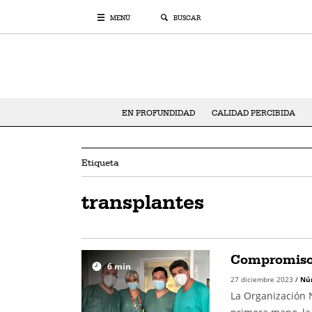
MENÚ
BUSCAR
EN PROFUNDIDAD
CALIDAD PERCIBIDA
Etiqueta
transplantes
Compromiso 
6
min
27 diciembre 2023
/
Nú
La Organización 