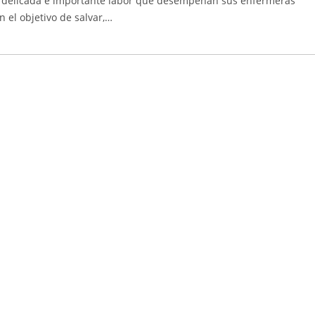
 delicada e importante labor que desempeñan sus enfermeras
 el objetivo de salvar,…