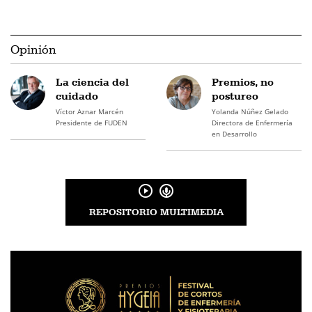
Opinión
La ciencia del
Premios, no
cuidado
postureo
Víctor Aznar Marcén
Yolanda Núñez Gelado
Presidente de FUDEN
Directora de Enfermería
en Desarrollo
REPOSITORIO MULTIMEDIA