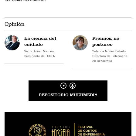
Opinión
La ciencia del
Premios, no
cuidado
postureo
Víctor Aznar Marcén
Yolanda Núñez Gelado
Presidente de FUDEN
Directora de Enfermería
en Desarrollo
REPOSITORIO MULTIMEDIA