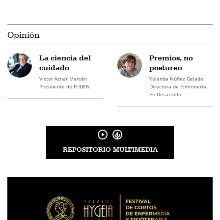
Opinión
La ciencia del
Premios, no
cuidado
postureo
Víctor Aznar Marcén
Yolanda Núñez Gelado
Presidente de FUDEN
Directora de Enfermería
en Desarrollo
REPOSITORIO MULTIMEDIA