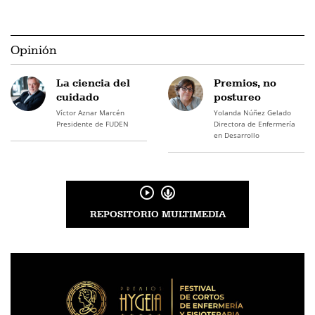
Opinión
La ciencia del
Premios, no
cuidado
postureo
Víctor Aznar Marcén
Yolanda Núñez Gelado
Presidente de FUDEN
Directora de Enfermería
en Desarrollo
REPOSITORIO MULTIMEDIA