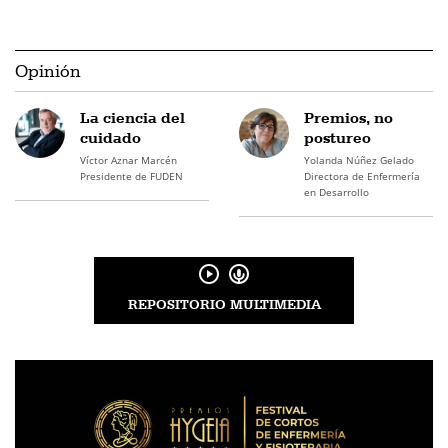
Opinión
La ciencia del
Premios, no
cuidado
postureo
Víctor Aznar Marcén
Yolanda Núñez Gelado
Presidente de FUDEN
Directora de Enfermería
en Desarrollo
REPOSITORIO MULTIMEDIA