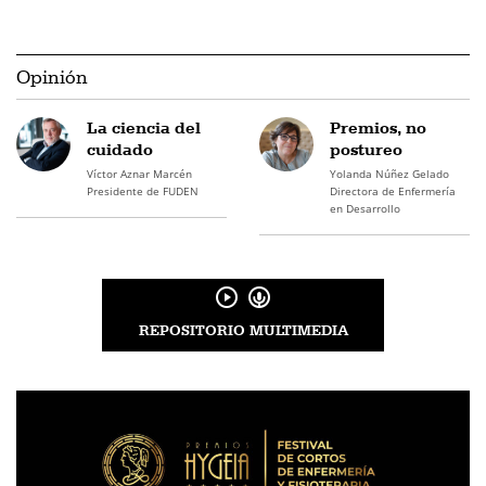
Opinión
La ciencia del
Premios, no
cuidado
postureo
Víctor Aznar Marcén
Yolanda Núñez Gelado
Presidente de FUDEN
Directora de Enfermería
en Desarrollo
REPOSITORIO MULTIMEDIA