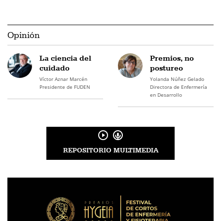
Opinión
La ciencia del
Premios, no
cuidado
postureo
Víctor Aznar Marcén
Yolanda Núñez Gelado
Presidente de FUDEN
Directora de Enfermería
en Desarrollo
REPOSITORIO MULTIMEDIA