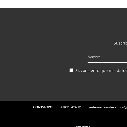
Suscríb
Sí, consiento que mis dato
CONTACTO
+34915474881
enfermeriaendesarrollo