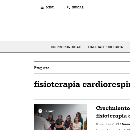
MENÚ
BUSCAR
EN PROFUNDIDAD
CALIDAD PERCIBIDA
Etiqueta
fisioterapia cardiorespi
Crecimiento 
3
min
fisioterapia
08 octubre 2019
/
Núme