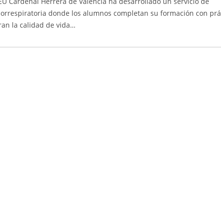
EU Cardenal Herrera de Valencia ha desarrollado un servicio de
diorrespiratoria donde los alumnos completan su formación con prá
ran la calidad de vida…