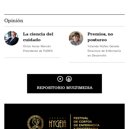
Opinión
La ciencia del
Premios, no
cuidado
postureo
Víctor Aznar Marcén
Yolanda Núñez Gelado
Presidente de FUDEN
Directora de Enfermería
en Desarrollo
REPOSITORIO MULTIMEDIA