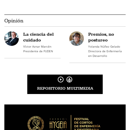
Opinión
La ciencia del
Premios, no
cuidado
postureo
Víctor Aznar Marcén
Yolanda Núñez Gelado
Presidente de FUDEN
Directora de Enfermería
en Desarrollo
REPOSITORIO MULTIMEDIA