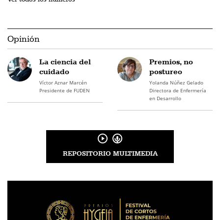
Opinión
La ciencia del
Premios, no
cuidado
postureo
Víctor Aznar Marcén
Yolanda Núñez Gelado
Presidente de FUDEN
Directora de Enfermería
en Desarrollo
REPOSITORIO MULTIMEDIA