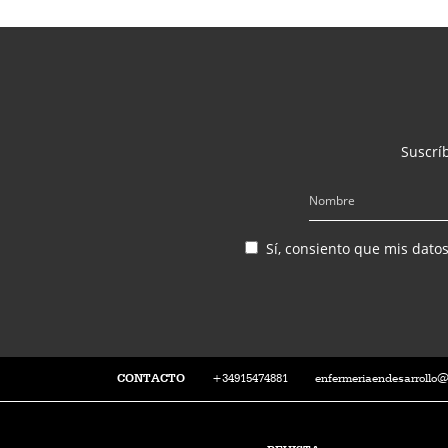
Suscríb
Sí, consiento que mis dato
CONTACTO
+34915474881
enfermeriaendesarrollo