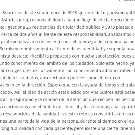
a Suárez es desde septiembre de 2019 gerente del organismo públ
sturias (era), responsabilidad a la que llegó desde la dirección d
tal, gestiona 26 residencias de titularidad pública y 5970 plazas, a 
 cerca de dos años al frente de esta responsabilidad, analizamos 
a profesionalización de los entornos, el liderazgo del cuidado basad
d. Su mismo nombramiento al frente de esta entidad ya suponía una
nista destaca: «Recibí la propuesta con mucha satisfacción, pues 
undo conocimiento del ámbito de los cuidados. Solo este hecho, ya
ntar con gestores exclusivamente con conocimiento administrativo. 
onal de los cuidados, aprovechando perfiles como el mío, con
isión y en la dirección. Espero que con la ayuda de todos y el trab
cado». Así, el plan de acción establecido por Ana Suárez está bas
rar la seguridad y la calidad de la atención que reciben las perso
relacionadas con el ámbito asistencial y los cuidados, a la segurid
es desconocidos de la sanidad. Nuestro reto es convertirlas en esce
onas una parte de la vida de la persona, durante el tiempo en el qu
longitudinalidad con cada paciente, pero existe una cierta itineran