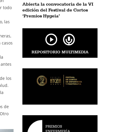
on
Abierta la convocatoria de la VI
r todo
edición del Festival de Cortos
‘Premios Hygeia’
, las
meras,
a casos
REPOSITORIO MULTIMEDIA
la
 antes
de los
alud.
la
os de
 Otro