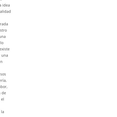
a idea
calidad
trada
stro
 una
lo
existe
r una
an
esos
ría,
abor,
a de
 el
 la