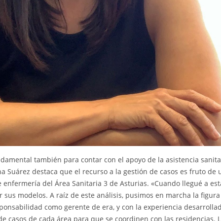
ndamental también para contar con el apoyo de la asistencia sanita
na Suárez destaca que el recurso a la gestión de casos es fruto de
 enfermería del Área Sanitaria 3 de Asturias. «Cuando llegué a est
 sus modelos. A raíz de este análisis, pusimos en marcha la figura
onsabilidad como gerente de era, y con la experiencia desarrollad
de casos de cada área para que se coordinen con las residencias. 