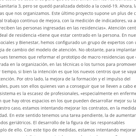
anitaria 3, pero se quedó paralizada debido a la covid-19. Ahora, l
 las que nos organizamos. Este último proyecto supone un plus de 
al trabajo continuo de mejora, con la medición de indicadores, va a
 reciben las personas ingresadas en las residencias». Atención cen
ideal de residencia «tiene que estar centrado en la persona. En nue
 Sociales y Bienestar, hemos configurado un grupo de expertos con
gia de cambio del modelo de atención. No obstante, para implantar
 pues tenemos que reformar el prototipo de macro residencias que 
trada en la organización, en las técnicas o los turnos para promove
r tiempo, si bien la intención es que los nuevos centros que se vay
nción. Por otro lado, la mejora de la formación y el impulso del
es, pues son ellos quienes van a conseguir que se lleven a cabo 
l sistema es la escasez de profesionales, «especialmente en enferme
 que hay otros espacios en los que pueden desarrollar mejor su l
estro caso, estamos intentando mejorar los contratos, en la medid
idad. En este sentido tenemos una tarea pendiente, la de aumentar
dos geriátricos. El desarrollo de la figura de las responsables
plo de ello. Con este tipo de medidas, estamos intentando mejorar