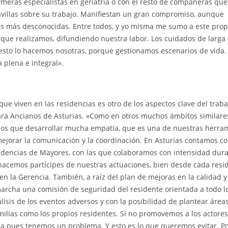
meras especialistas en geriatría o con el resto de compañeras que
villas sobre su trabajo. Manifiestan un gran compromiso, aunque
s más desconocidas. Entre todos, y yo misma me sumo a este propó
o que realizamos, difundiendo nuestra labor. Los cuidados de larga
esto lo hacemos nosotras, porque gestionamos escenarios de vida.
 plena e integral».
 que viven en las residencias es otro de los aspectos clave del trab
ara Ancianos de Asturias. «Como en otros muchos ámbitos similares
nemos que desarrollar mucha empatía, que es una de nuestras herra
mejorar la comunicación y la coordinación. En Asturias contamos co
idencias de Mayores, con las que colaboramos con intensidad dura
hacemos partícipes de nuestras actuaciones, bien desde cada resi
en la Gerencia. También, a raíz del plan de mejoras en la calidad y
archa una comisión de seguridad del residente orientada a todo l
álisis de los eventos adversos y con la posibilidad de plantear área
amilias como los propios residentes. Si no promovemos a los actores
ma pues tenemos un problema. Y esto es lo que queremos evitar. Po