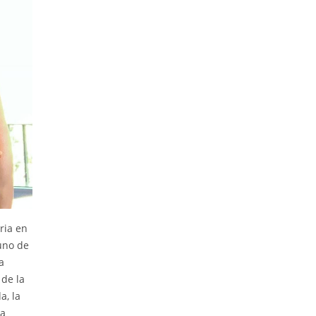
ria en
 uno de
a
 de la
a, la
La