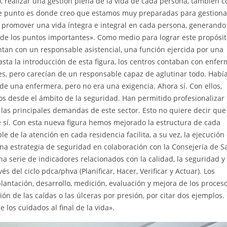
, realizar una gestión plena de la vida de cada persona, también c
ste punto es donde creo que estamos muy preparadas para gestiona
, promover una vida íntegra e integral en cada persona, generando
 de los puntos importantes». Como medio para lograr este propósito
tan con un responsable asistencial, una función ejercida por una
Hasta la introducción de esta figura, los centros contaban con enfer
es, pero carecían de un responsable capaz de aglutinar todo. Habí
de una enfermera, pero no era una exigencia. Ahora sí. Con ellos,
s desde el ámbito de la seguridad. Han permitido profesionalizar 
e las principales demandas de este sector. Esto no quiere decir que
 sí. Con esta nueva figura hemos mejorado la estructura de cada
 de la atención en cada residencia facilita, a su vez, la ejecución 
na estrategia de seguridad en colaboración con la Consejería de S
serie de indicadores relacionados con la calidad, la seguridad y 
s del ciclo pdca/phva (Planificar, Hacer, Verificar y Actuar). Los
lantación, desarrollo, medición, evaluación y mejora de los proces
ón de las caídas o las úlceras por presión, por citar dos ejemplos.
 los cuidados al final de la vida».