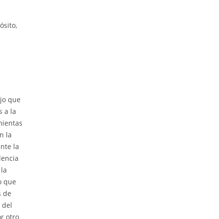
sito,
ajo que
 a la
mientas
n la
nte la
dencia
 la
o que
s de
 del
r otro