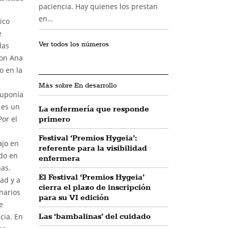
paciencia. Hay quienes los prestan
en…
ico
e
Ver todos los números
las
con Ana
o en la
Más sobre En desarrollo
suponía
 es un
La enfermería que responde
primero
Por el
Festival ‘Premios Hygeia’:
ajo en
referente para la visibilidad
ado en
enfermera
nas.
El Festival ‘Premios Hygeia’
ad y a
cierra el plazo de inscripción
narios
para su VI edición
e
Las ‘bambalinas’ del cuidado
cia. En