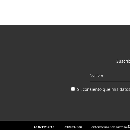
Suscríb
Sí, consiento que mis dato
CONTACTO
+34915474881
enfermeriaendesarrollo