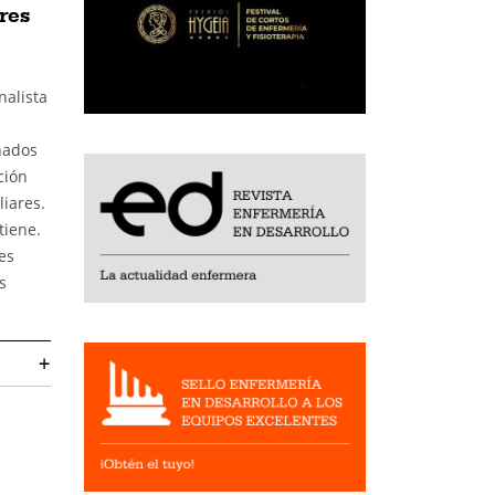
res
nalista
nados
ción
liares.
tiene.
es
s
+