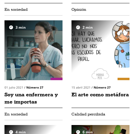
En sociedad
Opinión
3
min
2
min
01 julio 2021
/
Número 27
15 abril 2021
/
Número 27
Soy una enfermera y
El arte como metáfora
me importas
En sociedad
Calidad percibida
4
min
6
min