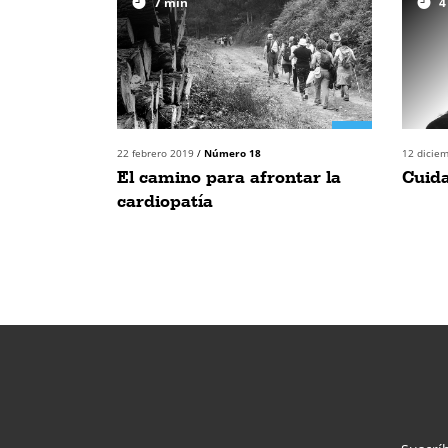
7
min
4
22 febrero 2019
/
Número 18
12 dicie
El camino para afrontar la
Cuida
cardiopatía