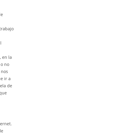
de
trabajo
l
 en la
 o no
 nos
e ir a
ela de
 que
ernet.
de