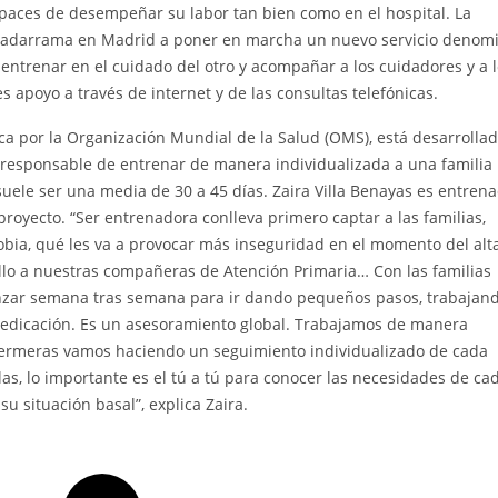
paces de desempeñar su labor tan bien como en el hospital. La
l Guadarrama en Madrid a poner en marcha un nuevo servicio denom
s entrenar en el cuidado del otro y acompañar a los cuidadores y a 
 apoyo a través de internet y de las consultas telefónicas.
ca por la Organización Mundial de la Salud (OMS), está desarrolla
 responsable de entrenar de manera individualizada a una familia
uele ser una media de 30 a 45 días. Zaira Villa Benayas es entren
royecto. “Ser entrenadora conlleva primero captar a las familias,
gobia, qué les va a provocar más inseguridad en el momento del alta
 ello a nuestras compañeras de Atención Primaria… Con las familias
nzar semana tras semana para ir dando pequeños pasos, trabajan
a medicación. Es un asesoramiento global. Trabajamos de manera
nfermeras vamos haciendo un seguimiento individualizado de cada
las, lo importante es el tú a tú para conocer las necesidades de ca
u situación basal”, explica Zaira.