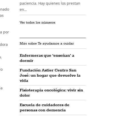
paciencia. Hay quienes los prestan
inado
en…
los
Ver todos los números
da por
Más sobre Te ayudamos a cuidar
adora
Enfermeras que ‘enseñan’ a
,
dormir
do
Fundación Astier Centro San
José: un hogar que devuelve la
vida
da
Fisioterapia oncológica: vivir sin
dolor
Escuela de cuidadores de
personas con demencia